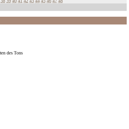
38
39
40
41
42
43
44
45
46
47
48
ten des Tons