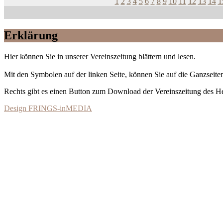
1
2
3
4
5
6
7
8
9
10
11
12
13
14
1
Erklärung
Hier können Sie in unserer Vereinszeitung blättern und lesen.
Mit den Symbolen auf der linken Seite, können Sie auf die Ganzseiten
Rechts gibt es einen Button zum Download der Vereinszeitung des 
Design FRINGS-inMEDIA