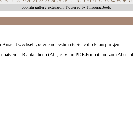
5
16
17
18
19
20
21
22
23
24
25
26
27
28
29
30
31
32
33
34
35
36
37
Joomla gallery
extension. Powered by FlippingBook.
-Ansicht wechseln, oder eine bestimmte Seite direkt anspringen.
Heimatverein Blankenheim (Ahr) e. V. im PDF-Format und zum Abschal