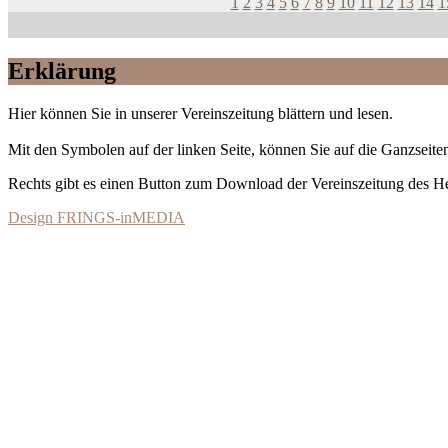
1
2
3
4
5
6
7
8
9
10
11
12
13
14
1
Erklärung
Hier können Sie in unserer Vereinszeitung blättern und lesen.
Mit den Symbolen auf der linken Seite, können Sie auf die Ganzseiten
Rechts gibt es einen Button zum Download der Vereinszeitung des 
Design FRINGS-inMEDIA