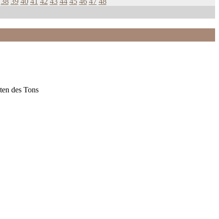
38
39
40
41
42
43
44
45
46
47
48
ten des Tons