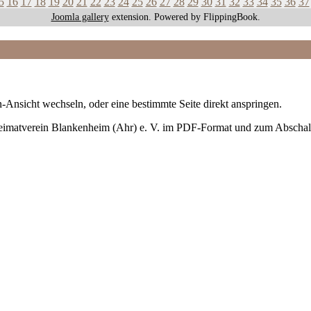
5
16
17
18
19
20
21
22
23
24
25
26
27
28
29
30
31
32
33
34
35
36
37
Joomla gallery
extension. Powered by FlippingBook.
-Ansicht wechseln, oder eine bestimmte Seite direkt anspringen.
Heimatverein Blankenheim (Ahr) e. V. im PDF-Format und zum Abschal