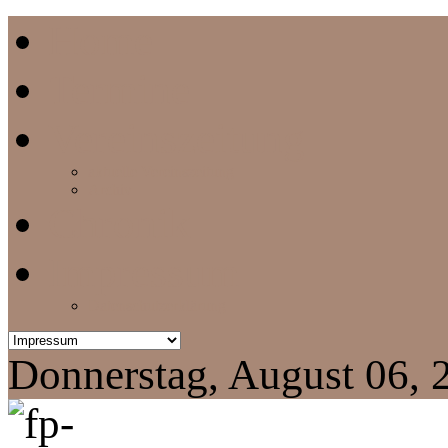
Home
Termine
Vereinszeitung
aktuelle Vereinszeitung
Archiv
Chronik
Impressum
Datenschutzerklärung
Donnerstag, August 06, 