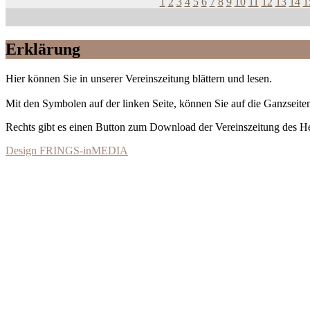
1
2
3
4
5
6
7
8
9
10
11
12
13
14
1
Erklärung
Hier können Sie in unserer Vereinszeitung blättern und lesen.
Mit den Symbolen auf der linken Seite, können Sie auf die Ganzseiten
Rechts gibt es einen Button zum Download der Vereinszeitung des 
Design FRINGS-inMEDIA