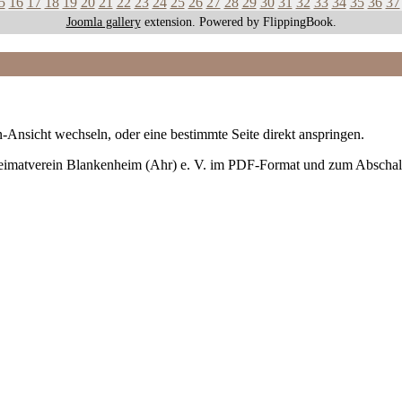
5
16
17
18
19
20
21
22
23
24
25
26
27
28
29
30
31
32
33
34
35
36
37
Joomla gallery
extension. Powered by FlippingBook.
-Ansicht wechseln, oder eine bestimmte Seite direkt anspringen.
Heimatverein Blankenheim (Ahr) e. V. im PDF-Format und zum Abschal