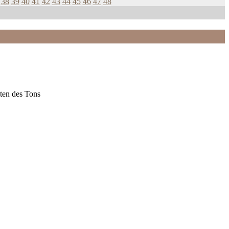
38
39
40
41
42
43
44
45
46
47
48
ten des Tons