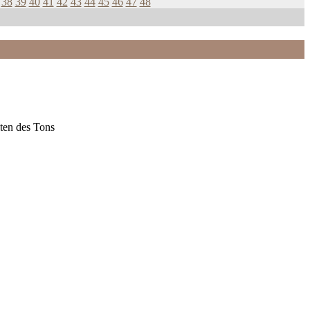
38
39
40
41
42
43
44
45
46
47
48
ten des Tons