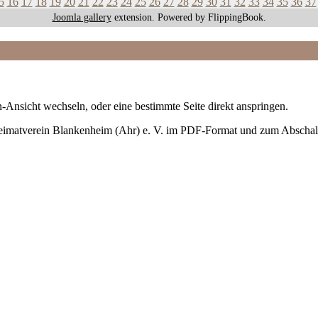
5
16
17
18
19
20
21
22
23
24
25
26
27
28
29
30
31
32
33
34
35
36
37
Joomla gallery
extension. Powered by FlippingBook.
-Ansicht wechseln, oder eine bestimmte Seite direkt anspringen.
Heimatverein Blankenheim (Ahr) e. V. im PDF-Format und zum Abschal