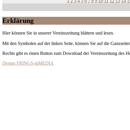
1
2
3
4
5
6
7
8
9
10
11
12
13
14
1
Erklärung
Hier können Sie in unserer Vereinszeitung blättern und lesen.
Mit den Symbolen auf der linken Seite, können Sie auf die Ganzseiten
Rechts gibt es einen Button zum Download der Vereinszeitung des 
Design FRINGS-inMEDIA