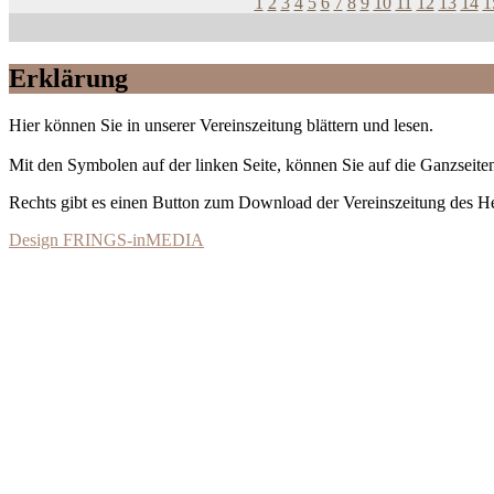
1
2
3
4
5
6
7
8
9
10
11
12
13
14
1
Erklärung
Hier können Sie in unserer Vereinszeitung blättern und lesen.
Mit den Symbolen auf der linken Seite, können Sie auf die Ganzseiten
Rechts gibt es einen Button zum Download der Vereinszeitung des 
Design FRINGS-inMEDIA