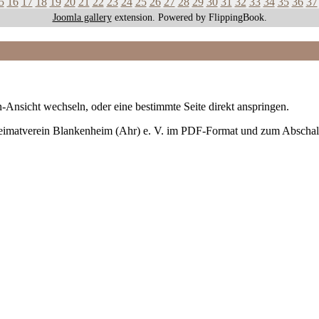
5
16
17
18
19
20
21
22
23
24
25
26
27
28
29
30
31
32
33
34
35
36
37
Joomla gallery
extension. Powered by FlippingBook.
-Ansicht wechseln, oder eine bestimmte Seite direkt anspringen.
Heimatverein Blankenheim (Ahr) e. V. im PDF-Format und zum Abschal