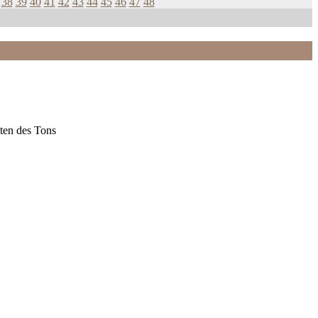
38
39
40
41
42
43
44
45
46
47
48
ten des Tons