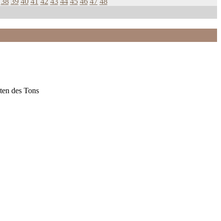
38
39
40
41
42
43
44
45
46
47
48
ten des Tons