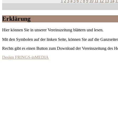
1
2
3
4
5
6
7
8
9
10
11
12
13
14
1
Erklärung
Hier können Sie in unserer Vereinszeitung blättern und lesen.
Mit den Symbolen auf der linken Seite, können Sie auf die Ganzseiten
Rechts gibt es einen Button zum Download der Vereinszeitung des 
Design FRINGS-inMEDIA