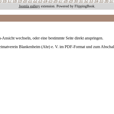
5
16
17
18
19
20
21
22
23
24
25
26
27
28
29
30
31
32
33
34
35
36
37
Joomla gallery
extension. Powered by FlippingBook.
-Ansicht wechseln, oder eine bestimmte Seite direkt anspringen.
Heimatverein Blankenheim (Ahr) e. V. im PDF-Format und zum Abschal