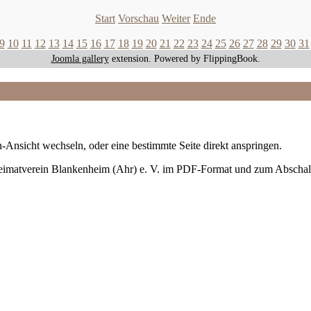
Start
Vorschau
Weiter
Ende
9
10
11
12
13
14
15
16
17
18
19
20
21
22
23
24
25
26
27
28
29
30
31
Joomla gallery
extension. Powered by FlippingBook.
-Ansicht wechseln, oder eine bestimmte Seite direkt anspringen.
Heimatverein Blankenheim (Ahr) e. V. im PDF-Format und zum Abschal