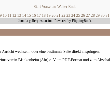
Start
Vorschau
Weiter
Ende
9
10
11
12
13
14
15
16
17
18
19
20
21
22
23
24
25
26
27
28
29
30
31
Joomla gallery
extension. Powered by FlippingBook.
-Ansicht wechseln, oder eine bestimmte Seite direkt anspringen.
Heimatverein Blankenheim (Ahr) e. V. im PDF-Format und zum Abschal