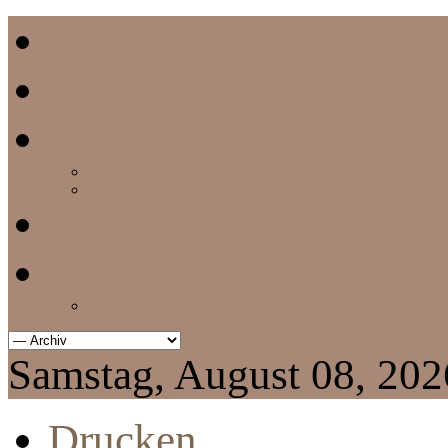
Home
Termine
Vereinszeitung
aktuelle Vereinszeitung
Archiv
Chronik
Impressum
Datenschutzerklärung
Samstag, August 08, 202
Drucken