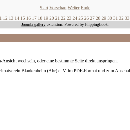
Start
Vorschau
Weiter
Ende
1
12
13
14
15
16
17
18
19
20
21
22
23
24
25
26
27
28
29
30
31
32
33
Joomla gallery
extension. Powered by FlippingBook.
-Ansicht wechseln, oder eine bestimmte Seite direkt anspringen.
Heimatverein Blankenheim (Ahr) e. V. im PDF-Format und zum Abschal