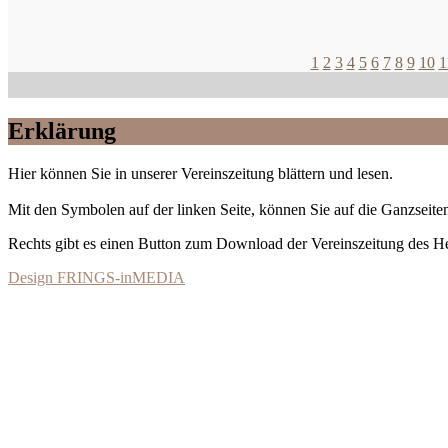
1
2
3
4
5
6
7
8
9
10
1
Erklärung
Hier können Sie in unserer Vereinszeitung blättern und lesen.
Mit den Symbolen auf der linken Seite, können Sie auf die Ganzseiten
Rechts gibt es einen Button zum Download der Vereinszeitung des 
Design FRINGS-inMEDIA