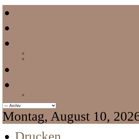
Home
Termine
Vereinszeitung
aktuelle Vereinszeitung
Archiv
Chronik
Impressum
Datenschutzerklärung
Montag, August 10, 202
Drucken