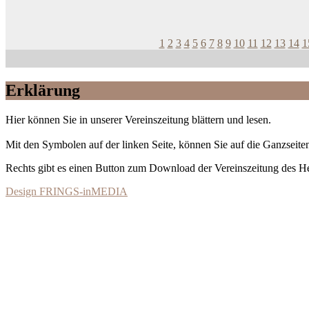
1
2
3
4
5
6
7
8
9
10
11
12
13
14
1
Erklärung
Hier können Sie in unserer Vereinszeitung blättern und lesen.
Mit den Symbolen auf der linken Seite, können Sie auf die Ganzseiten
Rechts gibt es einen Button zum Download der Vereinszeitung des 
Design FRINGS-inMEDIA