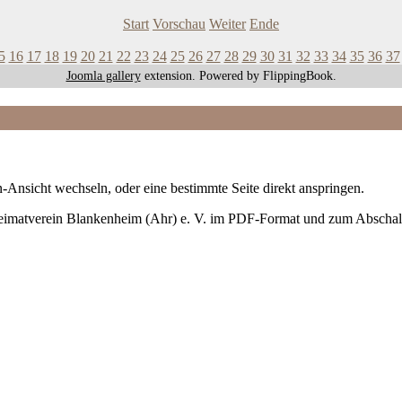
Start
Vorschau
Weiter
Ende
5
16
17
18
19
20
21
22
23
24
25
26
27
28
29
30
31
32
33
34
35
36
37
Joomla gallery
extension. Powered by FlippingBook.
-Ansicht wechseln, oder eine bestimmte Seite direkt anspringen.
Heimatverein Blankenheim (Ahr) e. V. im PDF-Format und zum Abschal