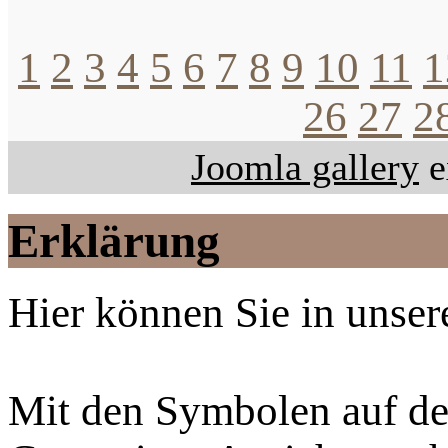
1
2
3
4
5
6
7
8
9
10
11
1
26
27
2
Joomla gallery
e
Erklärung
Hier können Sie in unsere
Mit den Symbolen auf der