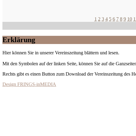
1
2
3
4
5
6
7
8
9
10
1
Erklärung
Hier können Sie in unserer Vereinszeitung blättern und lesen.
Mit den Symbolen auf der linken Seite, können Sie auf die Ganzseiten
Rechts gibt es einen Button zum Download der Vereinszeitung des 
Design FRINGS-inMEDIA