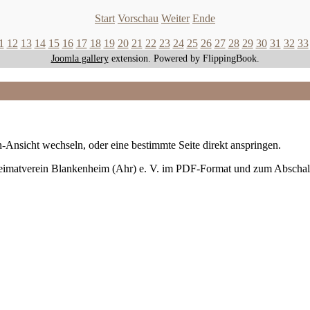
Start
Vorschau
Weiter
Ende
1
12
13
14
15
16
17
18
19
20
21
22
23
24
25
26
27
28
29
30
31
32
33
Joomla gallery
extension. Powered by FlippingBook.
-Ansicht wechseln, oder eine bestimmte Seite direkt anspringen.
Heimatverein Blankenheim (Ahr) e. V. im PDF-Format und zum Abschal